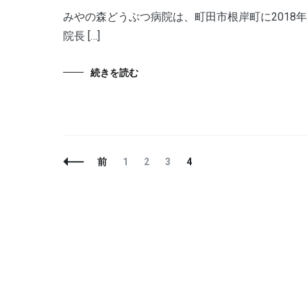
みやの森どうぶつ病院は、町田市根岸町に2018
院長 […]
続きを読む
投
固
固
固
固
前
1
2
3
4
稿
定
定
定
定
ナ
ペ
ペ
ペ
ペ
ビ
ー
ー
ー
ー
ゲ
ジ
ジ
ジ
ジ
ー
シ
ョ
ン