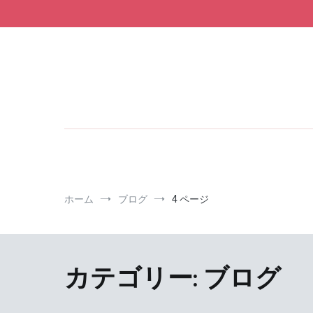
コ
ン
テ
ン
ツ
へ
ス
キ
ッ
プ
ホーム
ブログ
4 ページ
カテゴリー: ブログ