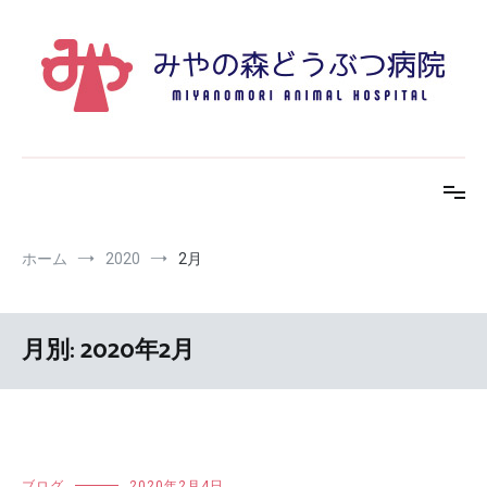
コ
ン
テ
ン
ツ
へ
ス
みやの森どうぶつ病院
キ
みやの森どうぶつ病院のブログです
ッ
プ
ホーム
2020
2月
月別: 2020年2月
ブログ
2020年2月4日