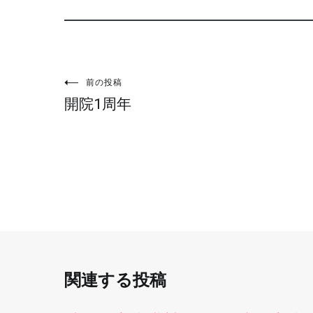
投
前の投稿
開院1周年
稿
ナ
ビ
ゲ
ー
関連する投稿
シ