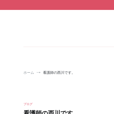
コ
ン
テ
ン
ツ
へ
ス
キ
ッ
プ
ホーム
看護師の西川です。
ブログ
看護師の西川です。