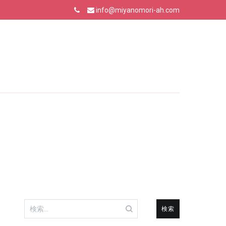
info@miyanomori-ah.com
検
索: